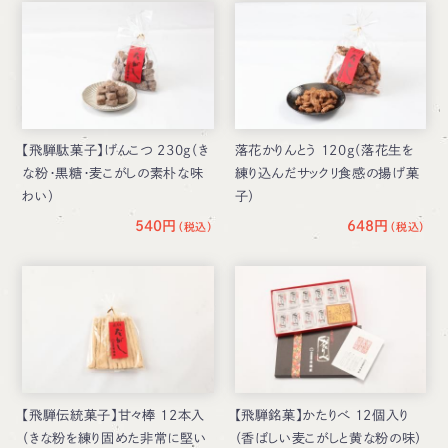
【飛騨駄菓子】げんこつ 230g（き
落花かりんとう 120g（落花生を
な粉・黒糖・麦こがしの素朴な味
練り込んだサックリ食感の揚げ菓
わい）
子）
540円
648円
【飛騨伝統菓子】甘々棒 12本入
【飛騨銘菓】かたりべ 12個入り
（きな粉を練り固めた非常に堅い
（香ばしい麦こがしと黄な粉の味）