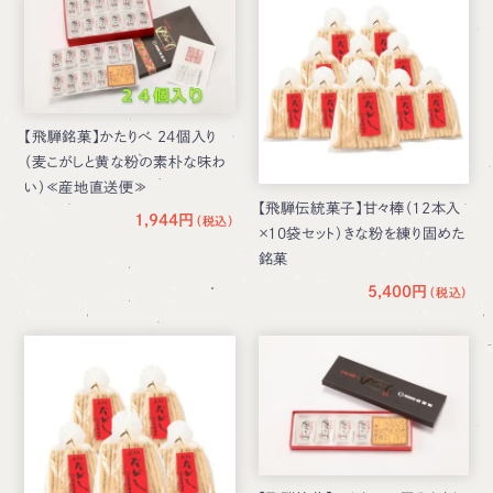
【飛騨銘菓】かたりべ 24個入り
（麦こがしと黄な粉の素朴な味わ
い）≪産地直送便≫
【飛騨伝統菓子】甘々棒（12本入
1,944円
×10袋セット）きな粉を練り固めた
銘菓
5,400円