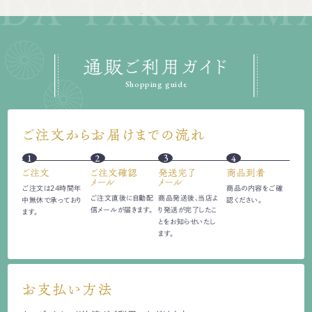
通販ご利用ガイド
Shopping guide
ご注文からお届けまでの流れ
1
2
3
4
ご注文
ご注文確認
発送完了
商品到着
メール
メール
ご注文は24時間
年
商品の内容をご確
ご注文直後に自動配
商品発送後、当店よ
中無休で承っており
認ください。
信
メールが届きます。
り発送が完了したこ
ます。
とをお知らせいたし
ます。
お支払い方法