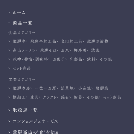
ホーム
商品一覧
食品カテゴリー
飛騨牛
飛騨牛加工品
食肉加工品
飛騨の漬物
高山ラーメン
飛騨そば
お米
押寿司
惣菜
味噌・醤油・調味料
お菓子
乳製品
飲料
その他
セット商品
工芸カテゴリー
飛騨春慶
一位一刀彫
渋草焼
小糸焼
飛騨染
桐細工
家具
クラフト
銘石
陶器
その他
セット商品
取扱店一覧
コンシェルジュサービス
飛騨高山の”食”を知る