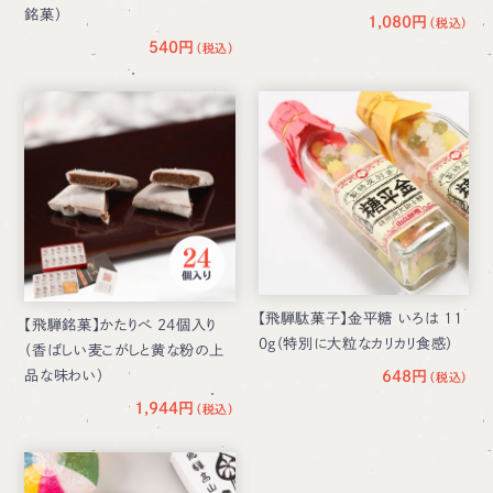
銘菓）
1,080円
540円
【飛騨駄菓子】金平糖 いろは 11
【飛騨銘菓】かたりべ 24個入り
0g（特別に大粒なカリカリ食感）
（香ばしい麦こがしと黄な粉の上
品な味わい）
648円
1,944円