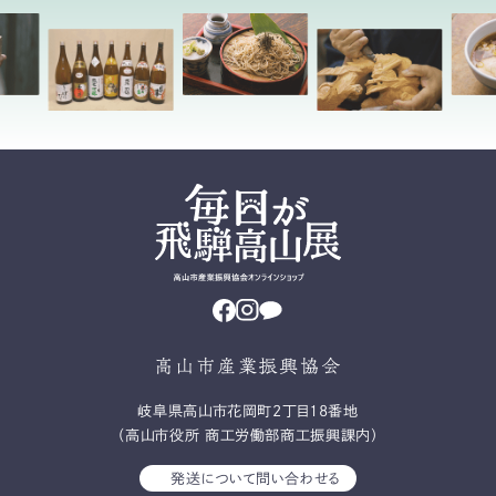
高山市産業振興協会
岐⾩県⾼⼭市花岡町2丁⽬18番地
（高山市役所 商工労働部商工振興課内）
発送について問い合わせる