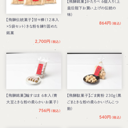
【飛騨銘菓】かたりべ 6個入り（上
皇后陛下お買い上げの伝統の
味）
【飛騨伝統菓子】甘々棒（12本入
864円
×5袋セット）きな粉を練り固めた
銘菓
2,700円
【飛騨銘菓】輪すはま 6本入（青
【飛騨駄菓子】ごま黄粉 230g（黒
大豆ときな粉の柔らかいお菓子）
ごまときな粉の柔らかいげんこつ
飴）
756円
540円