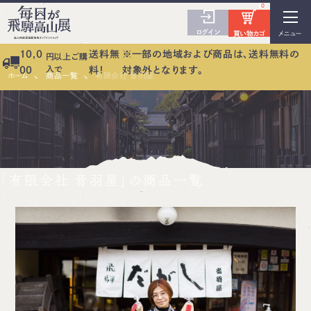
0
ログイン
買い物カゴ
メニュー
10,0
送料無
※一部の地域および商品は、送料無料の
円以上ご購
入で
00
料！
対象外となります。
ホーム
商品一覧
有限会社 音羽屋
「有限会社 音羽屋」の商品一覧