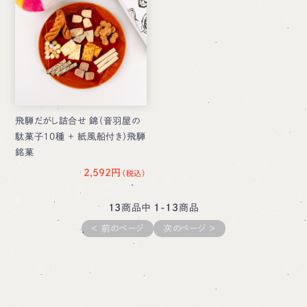
飛騨だがし詰合せ 錦（音羽屋の
駄菓子10種 ＋ 紙風船付き）飛騨
銘菓
2,592円
13
商品中
1-13
商品
＜ 前のページ
次のページ ＞