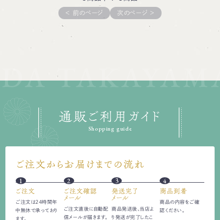
＜ 前のページ
次のページ ＞
通販ご利用ガイド
Shopping guide
ご注文からお届けまでの流れ
1
2
3
4
ご注文
ご注文確認
発送完了
商品到着
メール
メール
ご注文は24時間
年
商品の内容をご確
ご注文直後に自動配
商品発送後、当店よ
中無休で承っており
認ください。
信
メールが届きます。
り発送が完了したこ
ます。