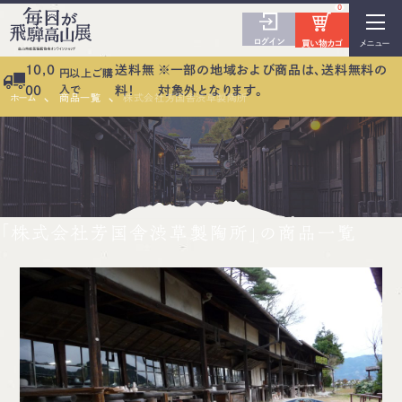
0
ログイン
買い物カゴ
メニュー
10,0
送料無
※一部の地域および商品は、送料無料の
円以上ご購
入で
00
料！
対象外となります。
ホーム
商品一覧
株式会社芳国舎渋草製陶所
「株式会社芳国舎渋草製陶所」の商品一覧