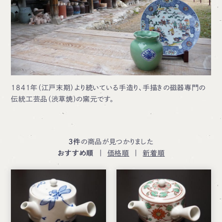
1841年（江戸末期）より続いている手造り、手描きの磁器専門の
伝統工芸品（渋草焼)の窯元です。
3件
の商品が見つかりました
おすすめ順
|
価格順
|
新着順