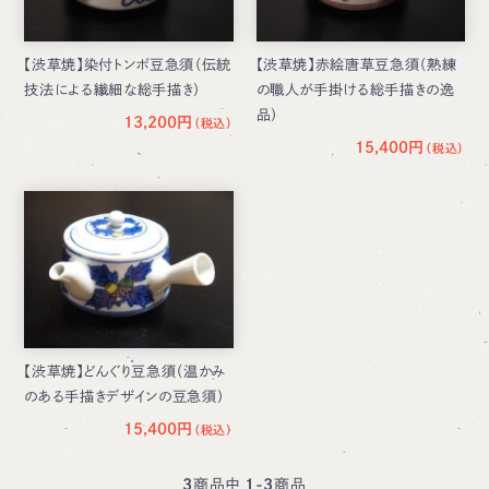
【渋草焼】染付トンボ豆急須（伝統
【渋草焼】赤絵唐草豆急須（熟練
技法による繊細な総手描き）
の職人が手掛ける総手描きの逸
品）
13,200円
15,400円
【渋草焼】どんぐり豆急須（温かみ
のある手描きデザインの豆急須）
15,400円
3
商品中
1-3
商品