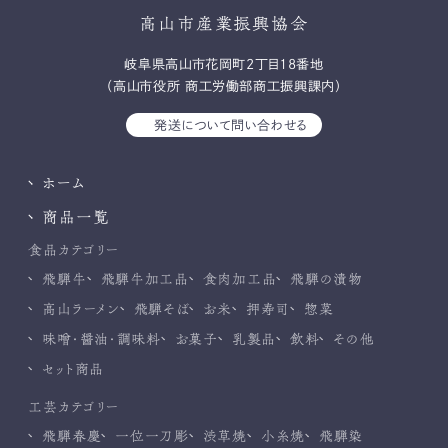
高山市産業振興協会
岐⾩県⾼⼭市花岡町2丁⽬18番地
（高山市役所 商工労働部商工振興課内）
発送について問い合わせる
ホーム
商品一覧
食品カテゴリー
飛騨牛
飛騨牛加工品
食肉加工品
飛騨の漬物
高山ラーメン
飛騨そば
お米
押寿司
惣菜
味噌・醤油・調味料
お菓子
乳製品
飲料
その他
セット商品
工芸カテゴリー
飛騨春慶
一位一刀彫
渋草焼
小糸焼
飛騨染