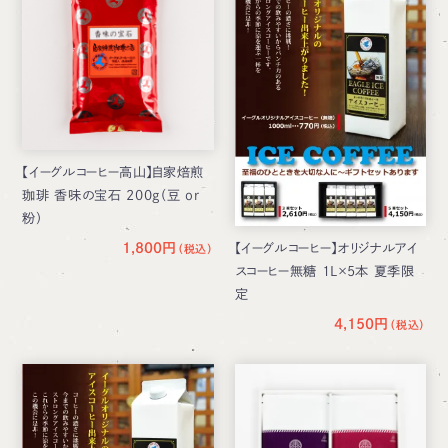
【イーグルコーヒー高山】自家焙煎
珈琲 香味の宝石 200g（豆 or
粉）
1,800円
【イーグルコーヒー】オリジナルアイ
スコーヒー無糖 1L×5本 夏季限
定
4,150円