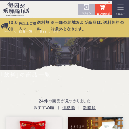
0
ログイン
買い物カゴ
メニュー
10,0
送料無
※一部の地域および商品は、送料無料の
円以上ご購
入で
00
料！
対象外となります。
ホーム
商品一覧
食品
飲料
「飲料」の商品一覧
24件
の商品が見つかりました
おすすめ順
|
価格順
|
新着順