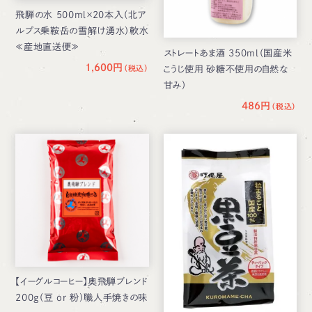
飛騨の水 500ml×20本入（北ア
ルプス乗鞍岳の雪解け湧水）軟水
≪産地直送便≫
ストレートあま酒 350ml（国産米
1,600円
こうじ使用 砂糖不使用の自然な
甘み）
486円
【イーグルコーヒー】奥飛騨ブレンド
200g（豆 or 粉）職人手焼きの味