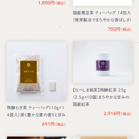
1,800円
国産黒豆茶 ティーバッグ 14包入
（発芽製法でまろやかな香ばしさ）
702円
【なべしま銘茶】飛騨紅茶 25g
（2.5g×10個）まろやかな甘みの
国産紅茶
飛騨むぎ茶 ティーバッグ（10g×1
2,916円
4袋入）深く豊かな麦の香りと甘み
691円