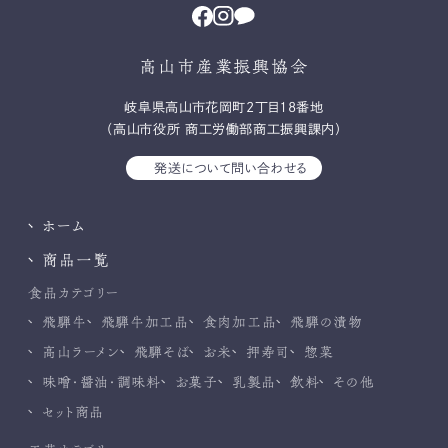
高山市産業振興協会
岐⾩県⾼⼭市花岡町2丁⽬18番地
（高山市役所 商工労働部商工振興課内）
発送について問い合わせる
ホーム
商品一覧
食品カテゴリー
飛騨牛
飛騨牛加工品
食肉加工品
飛騨の漬物
高山ラーメン
飛騨そば
お米
押寿司
惣菜
味噌・醤油・調味料
お菓子
乳製品
飲料
その他
セット商品