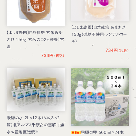
【よしま農園】自然栽培 あまざけ
【よしま農園】自然栽培 玄米あま
150g（砂糖不使用・ノンアルコー
ざけ 150g（玄米のコクと栄養）常
ル）
温
734円
734円
飛騨の水 2L×12本（6本入×2
箱）北アルプス乗鞍岳の雪解け湧
水≪産地直送便≫
飛騨の雫 500ml×24本