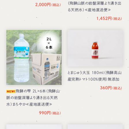
（飛騨山脈の岩盤深層より湧き出
2,000円
る天然水）≪産地直送便≫
1,452円
とまじゅう大玉 180ml（飛騨高山
産完熟トマト100%使用）無添加
360円
飛騨の雫 2L×6本（飛騨山
脈の岩盤深層より湧き出る天然
水）まろやか≪産地直送便≫
990円