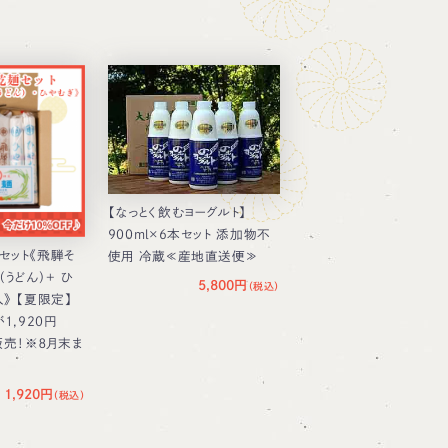
【なっとく飲むヨーグルト】
900ml×6本セット 添加物不
セット《飛騨そ
使用 冷蔵≪産地直送便≫
（うどん）＋ ひ
5,800円
》 【夏限定】
1,920円
販売！※８月末ま
1,920円