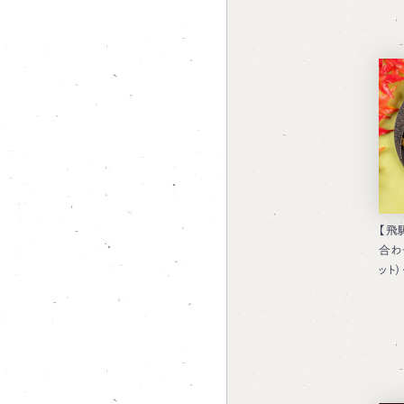
【飛
合わ
ット