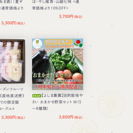
トあま酒）｜夏ギ
ば・干し椎茸・山椒七味 <通
 <通常価格より
常価格より10％OFF>
3,700円
3,300円
ローズンフルーツ
【よしま農園】自然栽培や
ト《産地直送便》
さい おまかせ野菜セット M（5
までの限定販
～8種類）
wヨーグルト
3,850円
3,300円