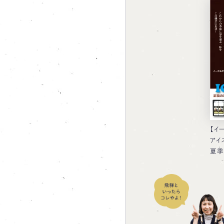
【イ
アイ
夏季