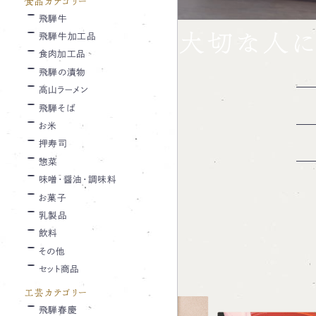
食品カテゴリー
飛騨牛
大切な人に
飛騨牛加工品
食肉加工品
飛騨の漬物
高山ラーメン
飛騨そば
お米
押寿司
惣菜
味噌・醤油・調味料
お菓子
乳製品
飲料
その他
セット商品
工芸カテゴリー
飛騨春慶