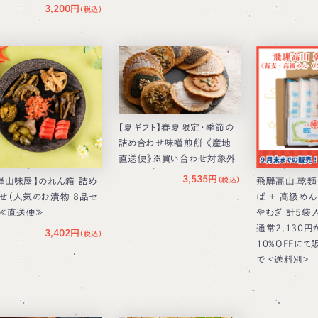
3,200円
【夏ギフト】春夏限定・季節の
詰め合わせ味噌煎餅 《産地
直送便》※買い合わせ対象外
3,535円
騨山味屋】のれん箱 詰め
飛騨高山 乾麺
せ（人気のお漬物 8品セ
ば ＋ 高級めん
）≪直送便≫
やむぎ 計5袋入
通常2,130円が
3,402円
10％OFFにて
で <送料別>