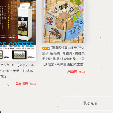
【飛騨染】高山オリジナル
扇子 色絵馬・青絵馬・闘鶏楽
柄（龍・鳳凰）｜ゆはら染工・各
1点限定・飛騨高山伝統工芸
ーグルコーヒー】オリジナル
スコーヒー無糖 1L×3本
1,980円
限定
2,610円
一覧を見る