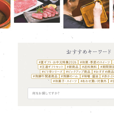
おすすめキーワード
#夏ギフト・お中元特集2026
#和栗・季節のスイーツ
#王道ギフトセット
#新商品
#送料無料
#期間限
#ピリ辛シリーズ
#ピックアップ商品
#おすすめ商
#飛騨牛関連商品
#飛騨のハム
#味噌・醤油
#赤かぶ
#和菓子・スイーツ
#あわせ買い対象外
#