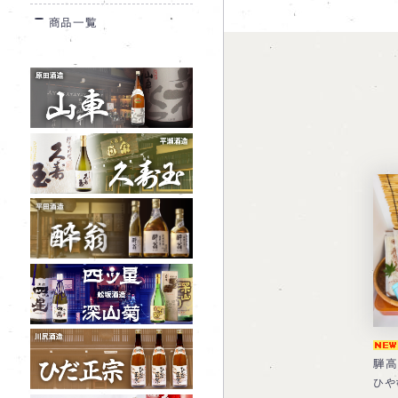
商品一覧
騨高
ひや