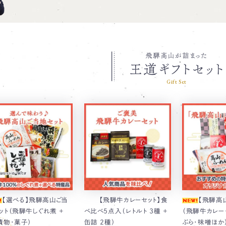
飛騨高山が詰まった
王道ギフトセット
Gift Set
【選べる】飛騨高山ご当
【飛騨牛カレーセット】食
【飛騨高
ット（飛騨牛しぐれ煮 ＋
べ比べ5点入（レトルト 3種 ＋
（飛騨牛カレー
漬物・菓子）
缶詰 2種）
ぶら・味噌ほか