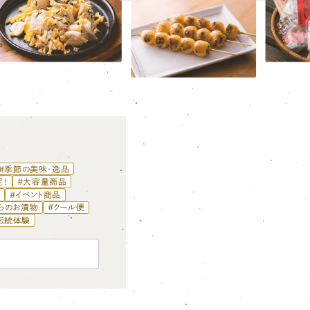
#季節の美味・逸品
定！
#大容量商品
品
#イベント商品
らのお漬物
#クール便
伝統体験