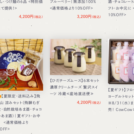
ん・つけ麺の6品 <特別価
ブルーベリー｜無添加100%
酒・チョコレー
にて提供！>
<通常価格より10％OFF>
フト・お中元に
10％OFF>
4,200円
3,200円
【ひだチーズムース】6本セット
濃厚クリームチーズ 贅沢スイ
【夏ギフト】フ
ーツ 冷蔵≪産地直送便≫
【夏限定・送料込み】飛
ヨーグルトセッ
4,200円
山 涼みセット（飛騨むぎ
※8/31（水）
粒・自然栽培あま酒・チョコ
売！ CowCo
トあま酒）｜夏ギフト・お中
 <通常価格より
OFF>