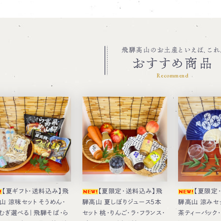
飛騨高山のお土産といえば、これ
おすすめ商品
Recommend
【夏ギフト・送料込み】飛
【夏限定・送料込み】飛
【夏限定
山 涼味セット そうめん・
騨高山 夏しぼりジュース5本
騨高山 涼みセ
むぎ選べる｜飛騨そば・ら
セット 桃・りんご・ラ・フランス・
茶ティーパック