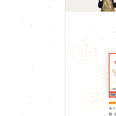
地セ
麺・