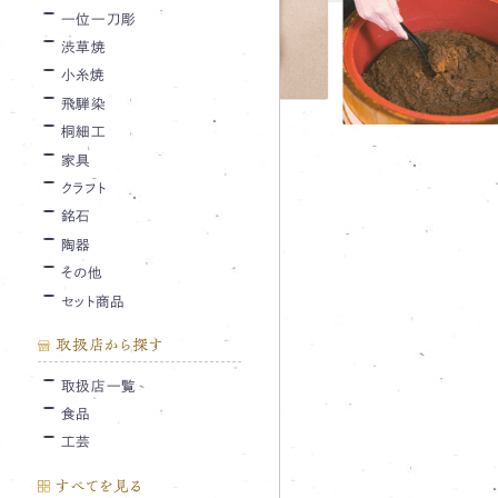
一位一刀彫
渋草焼
小糸焼
飛騨染
桐細工
家具
クラフト
銘石
陶器
その他
セット商品
取扱店から探す
取扱店一覧
食品
工芸
すべてを見る