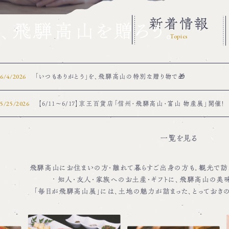
新着情報
、飛騨高山を贈ろう。
Topics
6/4/2026
「いつもありがとう」を、飛騨高山の特別な贈り物で🎁
5/25/2026
【6/11～6/17】京王百貨店「信州・飛騨高山・富山 物産展」開催！
一覧を見る
飛騨高山にお住まいの方・離れて暮らすご出身の方も。
観光で訪
知人・友人・家族へのお土産・ギフトに、
飛騨高山の美味
「毎日が飛騨高山展」には、土地の魅力が詰まった、
とっておき