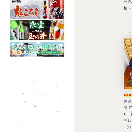
ーめ
格 
騨高
茶 
レー
元に
10％