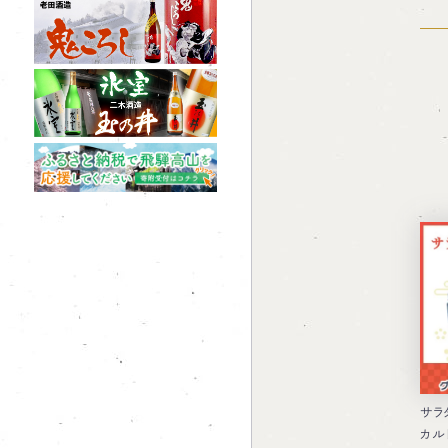
サラ
カル