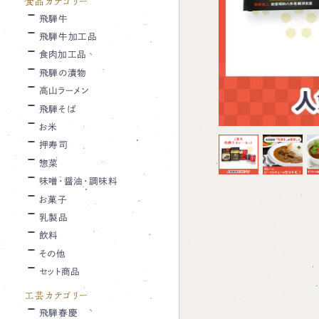
食品カテゴリー
飛騨牛
飛騨牛加工品
食肉加工品
飛騨の漬物
高山ラーメン
飛騨そば
お米
押寿司
惣菜
味噌・醤油・調味料
お菓子
乳製品
飲料
その他
セット商品
工芸カテゴリー
飛騨春慶