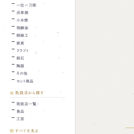
一位一刀彫
渋草焼
小糸焼
飛騨染
桐細工
家具
クラフト
銘石
陶器
その他
セット商品
取扱店から探す
取扱店一覧
食品
工芸
すべてを見る