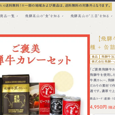
送料無料！
※一部の地域および商品は、送料無料の対象外となります。
入で
商品一覧
飛騨高山の”食”を知る
飛騨高山の”工芸”を知る
【飛騨
種 ＋ 缶詰
食品
飛騨牛加
株式会社飛騨ハ
「ご褒美飛騨牛カ
飛騨牛を使用した
牛黒カレー、飛騨
だわりの素材で作
適です。濃厚で上
商品コード：
産振-1
4,950円