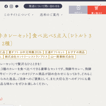
0
発送について問い合わせる
ログイン
買い物カゴ
このサイトについて
送料のご案内
牛カレーセット】食べ比べ5点入（レトルト 3
 2種）
工品
夏ギフト・お中元特集2026
王道ギフトセット
おすすめ商品
ム
株式会社カントリーレストランアリス
山一商事株式会社
レーセット」で贅沢なひとときを！
3種のカレーを食べ比べできる豪華なセットです。飛騨牛カレー、飛騨
牛ビーフシチューのオリジナル商品が詰め合わせになっており、どれもこ
られた逸品。ご自身へのご褒美として、また大切な方へのギフトにも最
品な味わいをぜひお楽しみください。
0