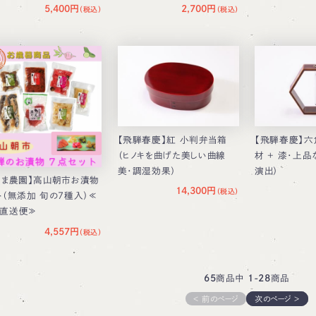
5,400円
2,700円
【飛騨春慶】紅 小判弁当箱
【飛騨春慶】六
（ヒノキを曲げた美しい曲線
材 ＋ 漆・上
美・調湿効果）
演出）
しま農園】高山朝市お漬物
14,300円
ト（無添加 旬の7種入）≪
直送便≫
4,557円
65
商品中
1-28
商品
＜ 前のページ
次のページ ＞