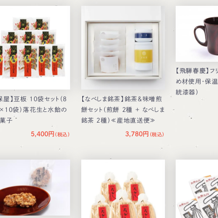
【飛騨春慶】フ
め材使用・保
統漆器）
保屋】豆板 10袋セット（8
【なべしま銘茶】銘茶＆味噌煎
×10袋）落花生と水飴の
餅セット（煎餅 2種 ＋ なべしま
菓子
銘茶 2種）≪産地直送便≫
5,400円
3,780円