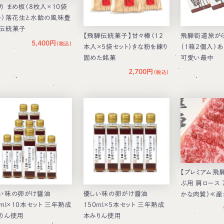
り まめ板（8枚入×10袋
ト）落花生と水飴の風味豊
伝統菓子
【飛騨伝統菓子】甘々棒（12
飛騨街道旅がら
5,400円
本入×5袋セット）きな粉を練り
（1箱2個入）
固めた銘菓
可愛い最中
2,700円
【プレミアム飛
ぶ用 肩ロース 
い味の卵がけ醤油
優しい味の卵がけ醤油
かな肉質）≪
0ml×10本セット 三年熟成
150ml×5本セット 三年熟成
りん使用
本みりん使用