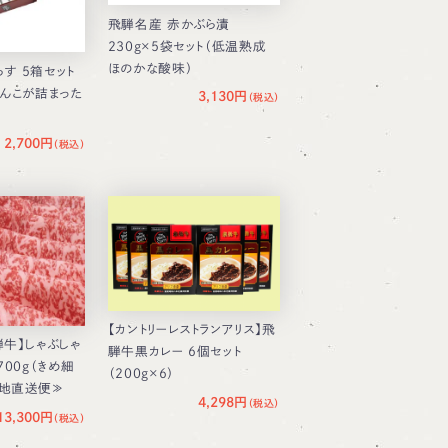
飛騨名産 赤かぶら漬
230g×5袋セット（低温熟成
ほのかな酸味）
す 5箱セット
あんこが詰まった
3,130円
2,700円
【カントリーレストランアリス】飛
騨牛】しゃぶしゃ
騨牛黒カレー 6個セット
700g（きめ細
（200g×6）
産地直送便≫
4,298円
13,300円