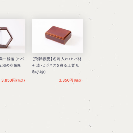
角一輪差（ヒバ
【飛騨春慶】名刺入れ（ヒバ材
品な和の空間を
＋ 漆・ビジネスを彩る上質な
和小物）
3,850円
3,850円