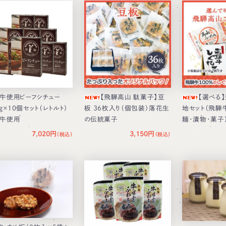
牛使用ビーフシチュー
【飛騨高山 駄菓子】豆
【選べる
0g×10個セット（レトルト）
板 36枚入り（個包装）落花生
地セット（飛騨
牛使用
の伝統菓子
麺・漬物・菓子
7,020円
3,150円