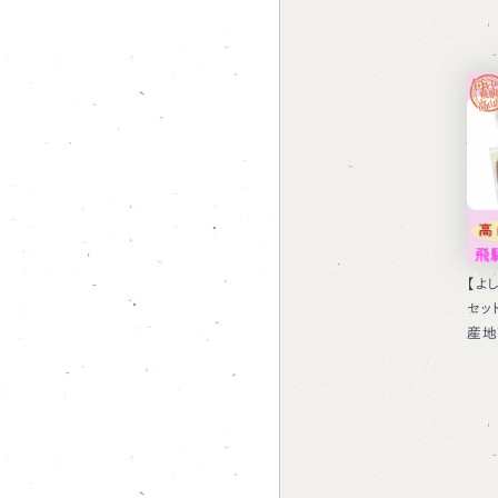
【よ
セッ
産地