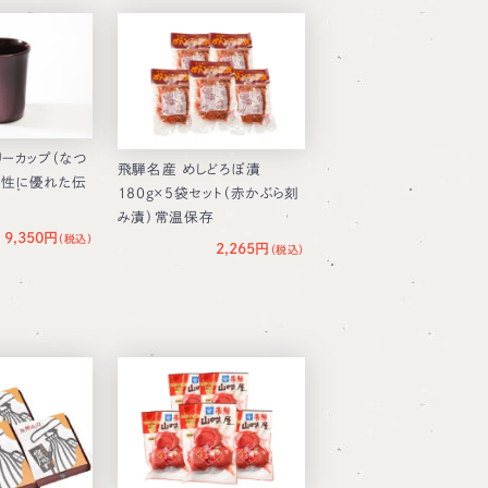
リーカップ（なつ
飛騨名産 めしどろぼ漬
温性に優れた伝
180g×5袋セット（赤かぶら刻
み漬）常温保存
9,350円
2,265円