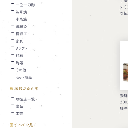
手造
一位一刀彫
ット
渋草焼
な伝
小糸焼
飛騨染
桐細工
家具
クラフト
銘石
陶器
その他
セット商品
取扱店から探す
飛騨
取扱店一覧
20
食品
騨牛
工芸
すべてを見る