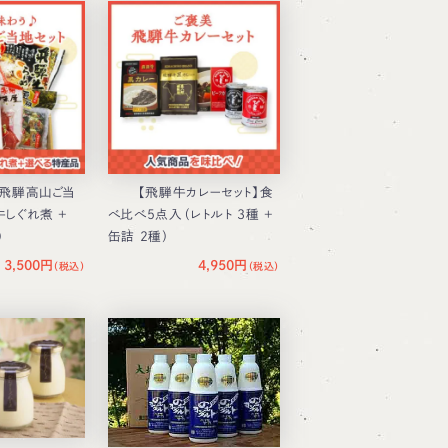
】飛騨高山ご当
【飛騨牛カレーセット】食
牛しぐれ煮 ＋
べ比べ5点入（レトルト 3種 ＋
）
缶詰 2種）
3,500円
4,950円