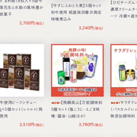
り まめ板（8枚入×5袋セ
【ひだチーズム
【牛すじふわとろ煮】5個セット
）落花生と水飴の風味豊か
濃厚クリームチ
和牛使用 糀屋柴田春次商店
統菓子
ーツ 冷蔵≪産
味噌煮込み
2,700円
3,240円
牛使用ビーフシチュー
【飛騨高山】万能調味料
サラダド
0g×5個セット（レトルト）飛
5種セット（塩こうじ・えごま味
（パスカルドレッ
使用
噌・醤油・山椒ほか）
無添加調味料 
3,510円
3,780円