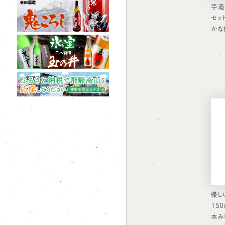
手造
セッ
かな
優し
15
本み