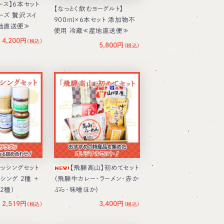
ース】6本セット
【なっとく飲むヨーグルト】
ーズ 贅沢スイ
900ml×6本セット 添加物不
地直送便≫
使用 冷蔵≪産地直送便≫
4,200円
5,800円
レッシングセット
【飛騨高山】初めてセット
シング 2種 ＋
（飛騨牛カレー・ラーメン・赤か
2種）
ぶら・味噌ほか）
2,519円
3,400円