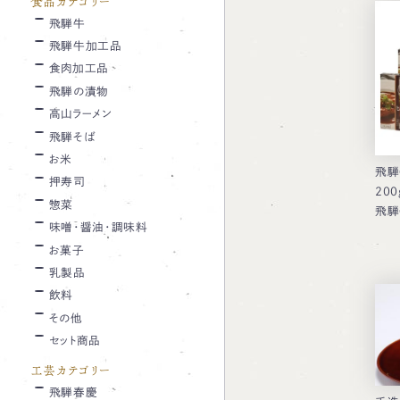
食品カテゴリー
飛騨牛
飛騨牛加工品
食肉加工品
飛騨の漬物
高山ラーメン
飛騨そば
お米
飛騨
押寿司
20
惣菜
飛騨
味噌・醤油・調味料
お菓子
乳製品
飲料
その他
セット商品
工芸カテゴリー
飛騨春慶