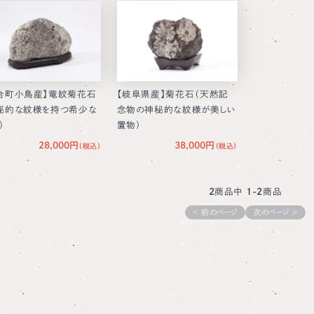
合町小鳥産】竜紋菊花石
【岐阜県産】菊花石（天然記
秘的な紋様を持つ希少な
念物の神秘的な紋様が美しい
）
置物）
28,000円
38,000円
2
商品中
1-2
商品
＜ 前のページ
次のページ ＞