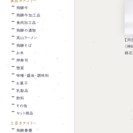
食品カテゴリー
飛騨牛
飛騨牛加工品
食肉加工品
飛騨の漬物
高山ラーメン
【河
飛騨そば
（神
お米
銘石
押寿司
惣菜
味噌・醤油・調味料
お菓子
乳製品
飲料
その他
セット商品
工芸カテゴリー
飛騨春慶