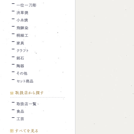
一位一刀彫
渋草焼
小糸焼
飛騨染
桐細工
家具
クラフト
銘石
陶器
その他
セット商品
取扱店から探す
取扱店一覧
食品
工芸
すべてを見る