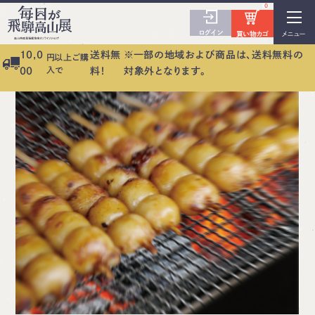
0
ログイン
買い物カゴ
メニュー
10,0
送料無
※一部の地域および商品は、送料無料の
円以上ご購
入で
00
料！
対象外となります。