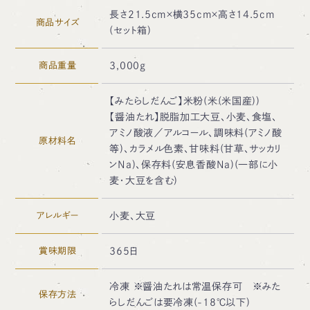
長さ21.5cm×横35cm×高さ14.5cm
商品サイズ
(セット箱)
商品重量
3,000g
【みたらしだんご】米粉(米(米国産))
【醤油たれ】脱脂加工大豆、小麦、食塩、
アミノ酸液／アルコール、調味料(アミノ酸
原材料名
等)、カラメル色素、甘味料(甘草、サッカリ
ンNa)、保存料(安息香酸Na)(一部に小
麦・大豆を含む)
アレルギー
小麦、大豆
賞味期限
365日
冷凍 ※醤油たれは常温保存可 ※みた
保存方法
らしだんごは要冷凍(-18℃以下)