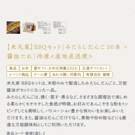
【米丸家】BBQセット（みたらしだんご 50本 ＋
醤油たれ）冷凍≪産地直送便≫
食品
お米
夏ギフト・お中元特集2026
王道ギフトセット
イベント商品
クール便
あわせ買い対象外
有限会社 銀家
米丸家 BBQセットは、米粉のみで製造したみたらしだんごと、万能
醤油がセットになった一品。
みたらしだんごは、焼く・蒸す・煮るなど、さまざまな調理法で楽しめ
る柔らかくモチモチした食感が特徴。お好みであんこやきな粉をトッ
ピングしても美味しく、バリエーション豊かな味わいをお楽しみいた
だけます。また、醤油はだんごだけでなく、煮物や炒め物などにも最
適な万能調味料としてご利用いただけます。
商品コード：
銀家《産》-2