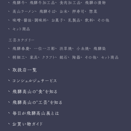
飛騨牛
飛騨牛加工品
食肉加工品
飛騨の漬物
高山ラーメン
飛騨そば
お米
押寿司
惣菜
味噌・醤油・調味料
お菓子
乳製品
飲料
その他
セット商品
工芸カテゴリー
飛騨春慶
一位一刀彫
渋草焼
小糸焼
飛騨染
桐細工
家具
クラフト
銘石
陶器
その他
セット商品
取扱店一覧
コンシェルジュサービス
飛騨高山の”食”を知る
飛騨高山の”工芸”を知る
毎日が飛騨高山展とは
お買い物ガイド