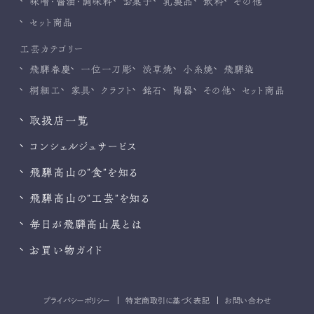
味噌・醤油・調味料
お菓子
乳製品
飲料
その他
セット商品
工芸カテゴリー
飛騨春慶
一位一刀彫
渋草焼
小糸焼
飛騨染
桐細工
家具
クラフト
銘石
陶器
その他
セット商品
取扱店一覧
コンシェルジュサービス
飛騨高山の”食”を知る
飛騨高山の”工芸”を知る
毎日が飛騨高山展とは
お買い物ガイド
プライバシーポリシー
特定商取引に基づく表記
お問い合わせ