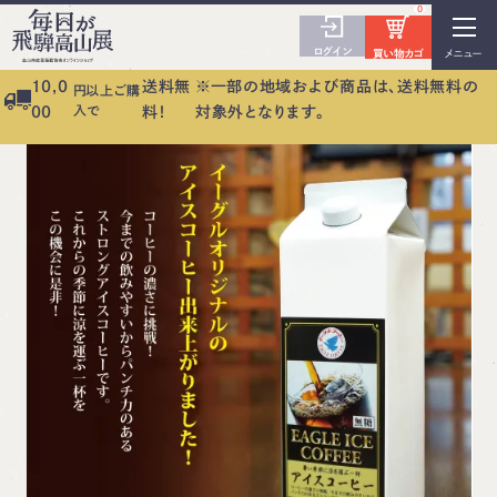
0
ログイン
買い物カゴ
メニュー
10,0
送料無
※一部の地域および商品は、送料無料の
円以上ご購
入で
00
料！
対象外となります。