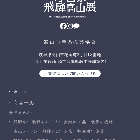
高山市産業振興協会
岐⾩県⾼⼭市花岡町2丁⽬18番地
（高山市役所 商工労働部商工振興課内）
発送について問い合わせる
ホーム
商品一覧
食品カテゴリー
飛騨牛
飛騨牛加工品
食肉加工品
飛騨の漬物
高山ラーメン
飛騨そば
お米
押寿司
惣菜