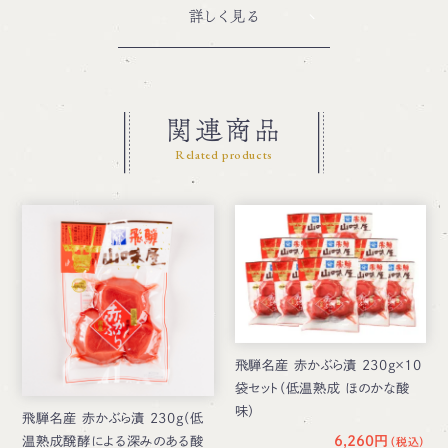
詳しく見る
関連商品
Related products
飛騨名産 赤かぶら漬 230g×10
袋セット（低温熟成 ほのかな酸
味）
飛騨名産 赤かぶら漬 230g（低
温熟成醗酵による深みのある酸
6,260円