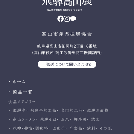
高山市産業振興協会
岐⾩県⾼⼭市花岡町2丁⽬18番地
（高山市役所 商工労働部商工振興課内）
発送について問い合わせる
ホーム
商品一覧
食品カテゴリー
飛騨牛
飛騨牛加工品
食肉加工品
飛騨の漬物
高山ラーメン
飛騨そば
お米
押寿司
惣菜
味噌・醤油・調味料
お菓子
乳製品
飲料
その他