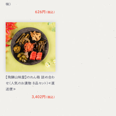
味）
626円
【飛騨山味屋】のれん箱 詰め合わ
せ（人気のお漬物 8品セット）≪直
送便≫
3,402円