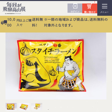
0
ログイン
買い物カゴ
メニュー
10,0
送料無
※一部の地域および商品は、送料無料の
円以上ご購
入で
00
料！
対象外となります。