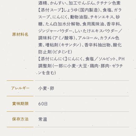
酒精、かんすい、加工でんぷん、クチナシ色素
【添付スープ】しょうゆ（国内製造）、食塩、ガラ
スープ、にんにく、動物油脂、チキンエキス、砂
糖、たん白加水分解物、食用風味油、香辛料、
ジンジャーパウダー、しいたけエキスパウダー／
原材料名
調味料（アミノ酸等）、アルコール、カラメル色
素、増粘剤（キサンタン）、香辛料抽出物、酸化
防止剤（ビタミンE）
【添付にんにく】にんにく、食塩／ソルビット、PH
調整剤（一部に小麦・大豆・鶏肉・豚肉・ゼラチ
ンを含む）
アレルギー
小麦・卵
賞味期限
60日
保存方法
常温