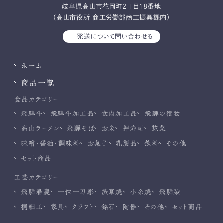
岐⾩県⾼⼭市花岡町2丁⽬18番地
（高山市役所 商工労働部商工振興課内）
発送について問い合わせる
ホーム
商品一覧
食品カテゴリー
飛騨牛
飛騨牛加工品
食肉加工品
飛騨の漬物
高山ラーメン
飛騨そば
お米
押寿司
惣菜
味噌・醤油・調味料
お菓子
乳製品
飲料
その他
セット商品
工芸カテゴリー
飛騨春慶
一位一刀彫
渋草焼
小糸焼
飛騨染
桐細工
家具
クラフト
銘石
陶器
その他
セット商品