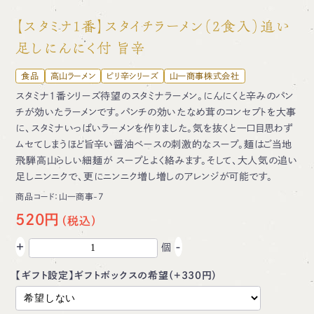
【スタミナ1番】スタイチラーメン（2食入）追い
足しにんにく付 旨辛
食品
高山ラーメン
ピリ辛シリーズ
山一商事株式会社
スタミナ1番シリーズ待望のスタミナラーメン。にんにくと辛みのパン
チが効いたラーメンです。パンチの効いたなめ茸のコンセプトを大事
に、スタミナいっぱいラーメンを作りました。気を抜くと一口目思わず
ムセてしまうほど旨辛い醤油ベースの刺激的なスープ。麺はご当地
飛騨高山らしい細麺が スープとよく絡みます。そして、大人気の追い
足しニンニクで、更にニンニク増し増しのアレンジが可能です。
商品コード：
山一商事-7
520円
+
-
個
【ギフト設定】ギフトボックスの希望（+330円）