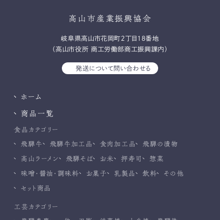
高山市産業振興協会
岐⾩県⾼⼭市花岡町2丁⽬18番地
（高山市役所 商工労働部商工振興課内）
発送について問い合わせる
ホーム
商品一覧
食品カテゴリー
飛騨牛
飛騨牛加工品
食肉加工品
飛騨の漬物
高山ラーメン
飛騨そば
お米
押寿司
惣菜
味噌・醤油・調味料
お菓子
乳製品
飲料
その他
セット商品
工芸カテゴリー