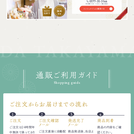
通販ご利用ガイド
Shopping guide
ご注文からお届けまでの流れ
1
2
3
4
ご注文
ご注文確認
発送完了
商品到着
メール
メール
ご注文は24時間
年
商品の内容をご確
ご注文直後に自動配
商品発送後、当店よ
中無休で承っており
認ください。