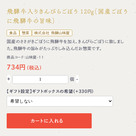
飛騨牛入りきんぴらごぼう 120g（国産ごぼう
に飛騨牛の旨味）
食品
惣菜
株式会社 飛騨山味屋
国産のささがきごぼうに飛騨牛を加え、きんぴらごぼうに致しまし
た。飛騨牛の旨みがたっぷりしみ込んだお惣菜です。
商品コード：
山味屋-11
734円
+
-
個
【ギフト設定】ギフトボックスの希望（+330円）
カートに入れる