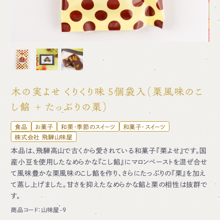
木の実よせ くりくり味 5個袋入（栗風味のこ
し餡 ＋ たっぷりの栗）
食品
お菓子
和栗・季節のスイーツ
和菓子・スイーツ
株式会社 飛騨山味屋
本品は、飛騨高山で古くから愛されている和菓子『栗よせ』です。国
産小豆を使用したなめらかな『こし餡』にマロンペーストを混ぜ合せ
て風味豊かな栗風味のこし餡を作り、さらにたっぷりの『栗』を加え
て蒸し上げました。甘さを抑えたなめらかな餡と栗の相性は抜群で
す。
商品コード：
山味屋-9