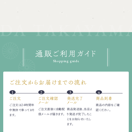
通販ご利用ガイド
Shopping guide
ご注文からお届けまでの流れ
1
2
3
4
ご注文
ご注文確認
発送完了
商品到着
メール
メール
ご注文は24時間
年
商品の内容をご確
ご注文直後に自動配
商品発送後、当店よ
中無休で承っており
認ください。
信
メールが届きます。
り発送が完了したこ
ます。
とをお知らせいたし
ます。