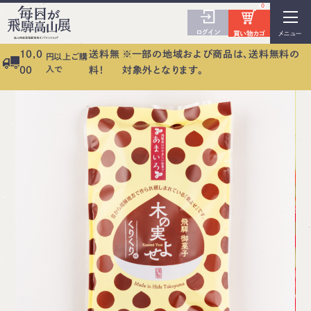
0
ログイン
買い物カゴ
メニュー
10,0
送料無
※一部の地域および商品は、送料無料の
円以上ご購
入で
00
料！
対象外となります。