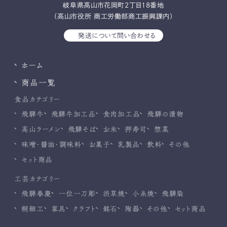
岐⾩県⾼⼭市花岡町2丁⽬18番地
（高山市役所 商工労働部商工振興課内）
発送について問い合わせる
ホーム
商品一覧
食品カテゴリー
飛騨牛
飛騨牛加工品
食肉加工品
飛騨の漬物
高山ラーメン
飛騨そば
お米
押寿司
惣菜
味噌・醤油・調味料
お菓子
乳製品
飲料
その他
セット商品
工芸カテゴリー
飛騨春慶
一位一刀彫
渋草焼
小糸焼
飛騨染
桐細工
家具
クラフト
銘石
陶器
その他
セット商品