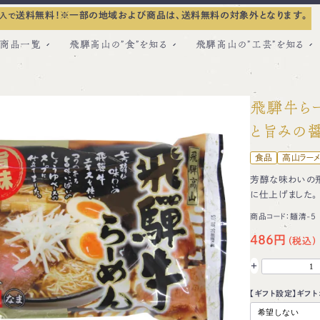
送料無料！
※一部の地域および商品は、送料無料の対象外となります。
入で
商品一覧
飛騨高山の”食”を知る
飛騨高山の”工芸”を知る
飛騨牛ら
と旨みの
食品
高山ラー
芳醇な味わいの飛
に仕上げました。
商品コード：
麺清-5
486円
+
【ギフト設定】ギフト