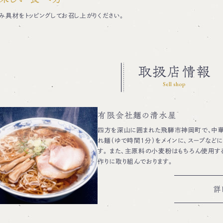
み具材をトッピングしてお召し上がりください。
取扱店情報
Sell shop
有限会社麺の清水屋
四方を深山に囲まれた飛騨市神岡町で、中
れ麺（ゆで時間1分）をメインに、スープなど
す。 また、主原料の小麦粉はもちろん使用す
作りに取り組んでおります。
詳