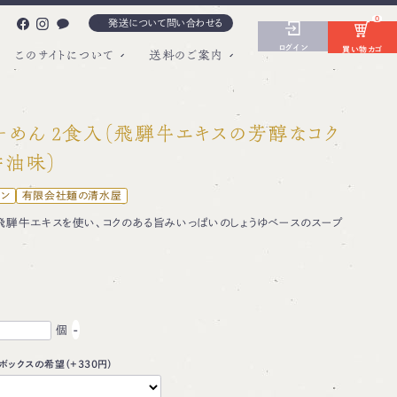
0
発送について問い合わせる
ログイン
買い物カゴ
このサイトについて
送料のご案内
ーめん 2食入（飛騨牛エキスの芳醇なコク
醤油味）
メン
有限会社麺の清水屋
騨牛エキスを使い、コクのある旨みいっぱいのしょうゆベースのスープ
個
-
ボックスの希望（+330円）