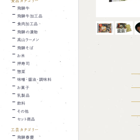
食品カテゴリー
飛騨牛
飛騨牛加工品
食肉加工品
飛騨の漬物
高山ラーメン
飛騨そば
お米
押寿司
惣菜
味噌・醤油・調味料
お菓子
乳製品
飲料
その他
セット商品
工芸カテゴリー
飛騨春慶