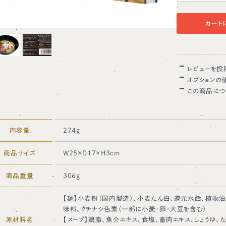
カート
レビューを投
オプションの
この商品につ
内容量
274g
商品サイズ
W25×D17×H3cm
商品重量
306g
【麺】小麦粉（国内製造）、小麦たん白、還元水飴、植物油
味料、クチナシ色素（一部に小麦・卵・大豆を含む）
原材料名
【スープ】鶏脂、魚介エキス、食塩、畜肉エキス、しょうゆ、