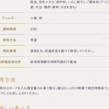
粉末、昆布エキス、香辛料、いわし煮干し／調味料（アミノ
麦・大豆・鶏肉・豚肉・さばを含む）
アレルギー
小麦、卵
賞味期限
60日
保存方法
常温
特記事項
直射日光、高温多湿を避けて保存してください。
最終製造者住所
岐阜県飛騨市神岡町殿877番地
理方法
添付のスープを入れ規定量のお湯で割る。麺はたっぷりの熱湯で規定時間茹で、
ングしてお召し上がりください。
味しい食べ方