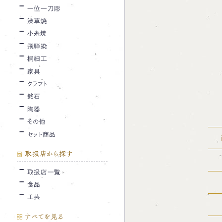
一位一刀彫
渋草焼
小糸焼
飛騨染
桐細工
家具
クラフト
銘石
陶器
その他
セット商品
取扱店から探す
取扱店一覧
食品
工芸
すべてを見る