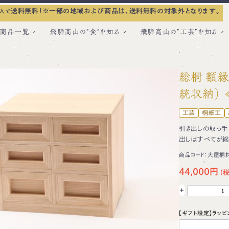
送料無料！
※一部の地域および商品は、送料無料の対象外となります。
入で
商品一覧
飛騨高山の”食”を知る
飛騨高山の”工芸”を知る
総桐 額
統収納）
工芸
桐細工
引き出しの取っ手
出しはすべてが総
商品コード：
大屋桐材
44,000円
+
【ギフト設定】ラッピ