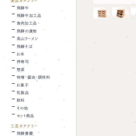
食品カテゴリー
飛騨牛
飛騨牛加工品
食肉加工品
飛騨の漬物
高山ラーメン
飛騨そば
お米
押寿司
惣菜
味噌・醤油・調味料
お菓子
乳製品
飲料
その他
セット商品
工芸カテゴリー
飛騨春慶