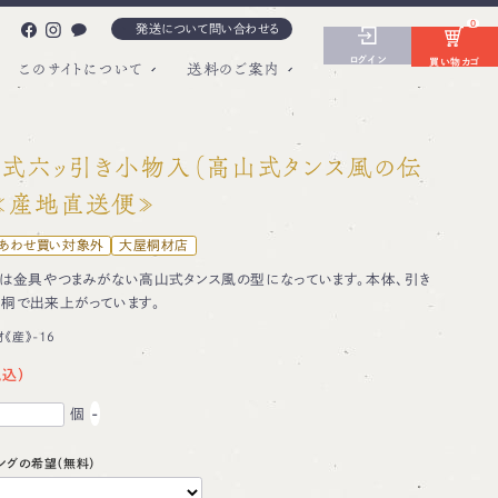
0
発送について問い合わせる
ログイン
買い物カゴ
このサイトについて
送料のご案内
縁式六ッ引き小物入（高山式タンス風の伝
 ≪産地直送便≫
あわせ買い対象外
大屋桐材店
は金具やつまみがない高山式タンス風の型になっています。本体、引き
桐で出来上がっています。
《産》-16
個
-
ングの希望（無料）