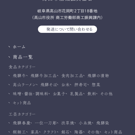
岐⾩県⾼⼭市花岡町2丁⽬18番地
（高山市役所 商工労働部商工振興課内）
発送について問い合わせる
ホーム
商品一覧
食品カテゴリー
飛騨牛
飛騨牛加工品
食肉加工品
飛騨の漬物
高山ラーメン
飛騨そば
お米
押寿司
惣菜
味噌・醤油・調味料
お菓子
乳製品
飲料
その他
セット商品
工芸カテゴリー
飛騨春慶
一位一刀彫
渋草焼
小糸焼
飛騨染
桐細工
家具
クラフト
銘石
陶器
その他
セット商品