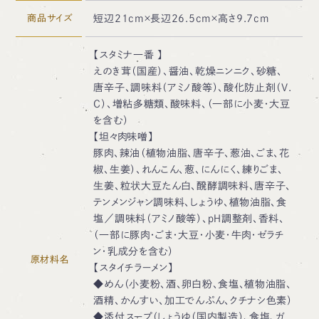
商品サイズ
短辺21cm×長辺26.5cm×高さ9.7cm
【スタミナ一番 】
えのき茸（国産）、醤油、乾燥ニンニク、砂糖、
唐辛子、調味料（アミノ酸等）、酸化防止剤（V.
C）、増粘多糖類、酸味料、（一部に小麦・大豆
を含む）
【坦々肉味噌】
豚肉、辣油（植物油脂、唐辛子、葱油、ごま、花
椒、生姜）、れんこん、葱、にんにく、練りごま、
生姜、粒状大豆たん白、醗酵調味料、唐辛子、
テンメンジャン調味料、しょうゆ、植物油脂、食
塩／調味料（アミノ酸等）、ｐＨ調整剤、香料、
（一部に豚肉・ごま・大豆・小麦・牛肉・ゼラチ
ン・乳成分を含む）
原材料名
【スタイチラーメン】
◆めん（小麦粉、酒、卵白粉、食塩、植物油脂、
酒精、かんすい、加工でんぷん、クチナシ色素）
◆添付スープ（しょうゆ（国内製造）、食塩、ガ