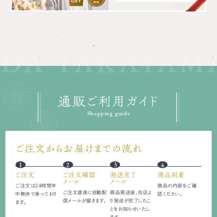
通販ご利用ガイド
Shopping guide
ご注文からお届けまでの流れ
1
2
3
4
ご注文
ご注文確認
発送完了
商品到着
メール
メール
ご注文は24時間
年
商品の内容をご確
ご注文直後に自動配
商品発送後、当店よ
中無休で承っており
認ください。
信
メールが届きます。
り発送が完了したこ
ます。
とをお知らせいたし
ます。