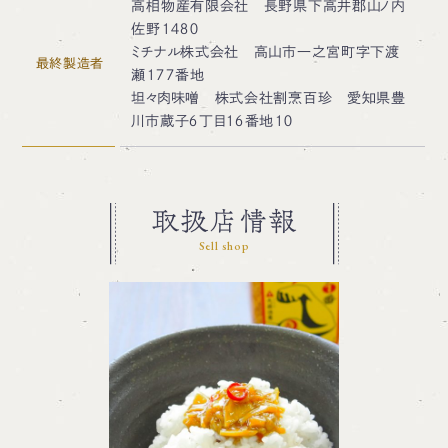
高相物産有限会社 長野県下高井郡山ノ内
佐野１４８０
ミチナル株式会社 高山市一之宮町字下渡
最終製造者
瀬１７７番地
坦々肉味噌 株式会社割烹百珍 愛知県豊
川市蔵子６丁目１６番地１０
取扱店情報
Sell shop