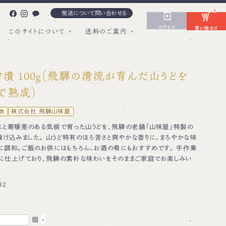
0
発送について問い合わせる
ログイン
買い物カゴ
このサイトについて
送料のご案内
漬 100g（飛騨の清流が育んだ山うどを
で熟成）
物
株式会社 飛騨山味屋
水と寒暖差のある気候で育った山うどを、飛騨の老舗「山味屋」特製の
漬け込みました。 山うど特有のほろ苦さと爽やかな香りに、まろやかな味
調和。ご飯のお供にはもちろん、お酒の肴にもおすすめです。 手作業
に仕上げており、飛騨の素朴な味わいをそのままご家庭でお楽しみい
32
個
-