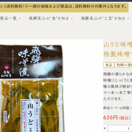
送料無料！
※一部の地域および商品は、送料無料の対象外となります。
入で
商品一覧
飛騨高山の”食”を知る
飛騨高山の”工芸”を知る
山うど味噌
特製味噌
食品
飛騨の漬
飛騨の清らかな
味噌にじっくりと
噌の風味が絶妙に
で一本一本丁寧
ただけます。
商品コード：
山味屋-
626円
+