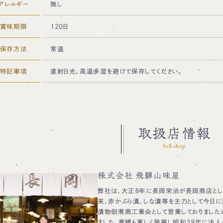
アレルギー
無し
賞味期限
120日
保存方法
常温
特記事項
直射日光、高温多湿を避けて保存してください。
取扱店情報
Sell shop
株式会社 飛騨山味屋
弊社は、大正８年に長岡栄治が長岡商店と
来、赤かぶら漬、しな漬等を主力として今日に
漬物佃煮商工業会として営業しておりました
ました。業績も著しく発展し昭和３９年に法