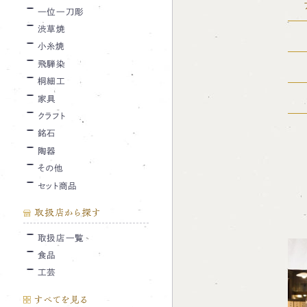
一位一刀彫
渋草焼
小糸焼
飛騨染
桐細工
家具
クラフト
銘石
陶器
その他
セット商品
取扱店から探す
取扱店一覧
食品
工芸
すべてを見る