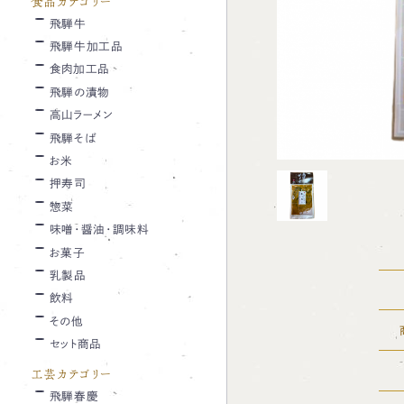
食品カテゴリー
飛騨牛
飛騨牛加工品
食肉加工品
飛騨の漬物
高山ラーメン
飛騨そば
お米
押寿司
惣菜
味噌・醤油・調味料
お菓子
乳製品
飲料
その他
セット商品
工芸カテゴリー
飛騨春慶