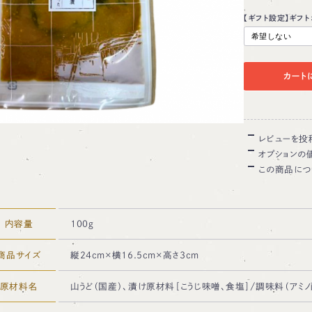
【ギフト設定】ギフト
カート
レビューを投
オプションの
この商品につ
内容量
100ｇ
商品サイズ
縦24cm×横16.5cm×高さ3cm
原材料名
山うど（国産）、漬け原材料［こうじ味噌、食塩］/調味料（アミ