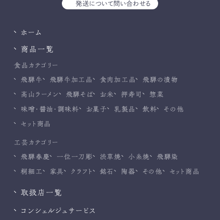
発送について問い合わせる
ホーム
商品一覧
食品カテゴリー
飛騨牛
飛騨牛加工品
食肉加工品
飛騨の漬物
高山ラーメン
飛騨そば
お米
押寿司
惣菜
味噌・醤油・調味料
お菓子
乳製品
飲料
その他
セット商品
工芸カテゴリー
飛騨春慶
一位一刀彫
渋草焼
小糸焼
飛騨染
桐細工
家具
クラフト
銘石
陶器
その他
セット商品
取扱店一覧
コンシェルジュサービス