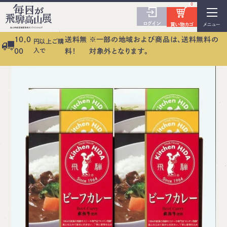
0
ログイン
買い物カゴ
メニュー
10,0
送料無
※一部の地域および商品は、送料無料の
円以上ご購
入で
00
料！
対象外となります。