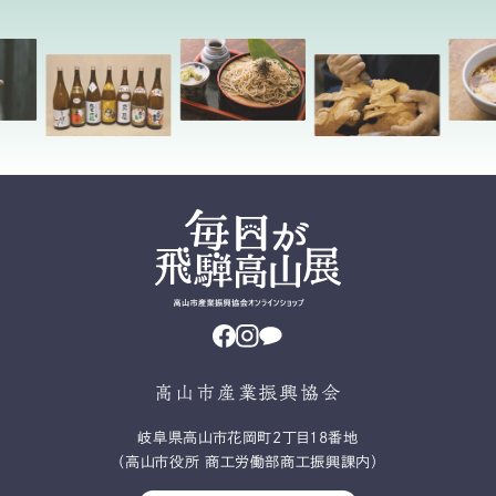
高山市産業振興協会
岐⾩県⾼⼭市花岡町2丁⽬18番地
（高山市役所 商工労働部商工振興課内）