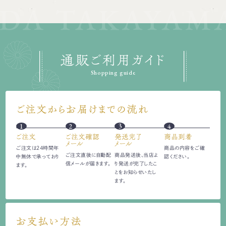
通販ご利用ガイド
Shopping guide
ご注文からお届けまでの流れ
1
2
3
4
ご注文
ご注文確認
発送完了
商品到着
メール
メール
ご注文は24時間
年
商品の内容をご確
ご注文直後に自動配
商品発送後、当店よ
中無休で承っており
認ください。
信
メールが届きます。
り発送が完了したこ
ます。
とをお知らせいたし
ます。
お支払い方法