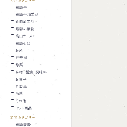
食品カテゴリー
飛騨牛
飛騨牛加工品
食肉加工品
飛騨の漬物
高山ラーメン
飛騨そば
お米
押寿司
惣菜
味噌・醤油・調味料
お菓子
乳製品
飲料
その他
セット商品
工芸カテゴリー
飛騨春慶