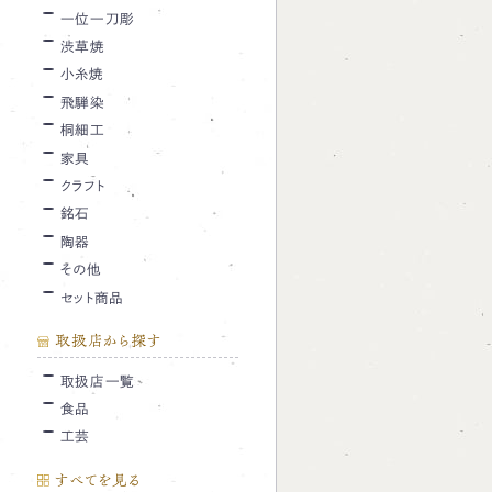
一位一刀彫
渋草焼
小糸焼
飛騨染
桐細工
家具
クラフト
銘石
陶器
その他
セット商品
取扱店から探す
取扱店一覧
食品
工芸
すべてを見る