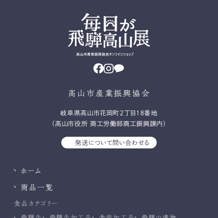
高山市産業振興協会
岐⾩県⾼⼭市花岡町2丁⽬18番地
（高山市役所 商工労働部商工振興課内）
発送について問い合わせる
ホーム
商品一覧
食品カテゴリー
飛騨牛
飛騨牛加工品
食肉加工品
飛騨の漬物