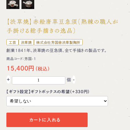
【渋草焼】赤絵唐草豆急須（熟練の職人が
手掛ける総手描きの逸品）
工芸
渋草焼
株式会社芳国舎渋草製陶所
創業1841年、渋草焼の豆急須、全て手描きの製品です。
商品コード：
芳国-1
15,400円
+
-
個
【ギフト設定】ギフトボックスの希望（+330円）
カートに入れる