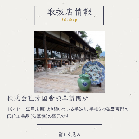
取扱店情報
Sell shop
株式会社芳国舎渋草製陶所
1841年（江戸末期）より続いている手造り、手描きの磁器専門の
伝統工芸品（渋草焼)の窯元です。
詳しく見る