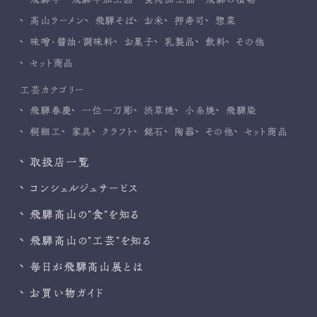
高山ラーメン
飛騨そば
お米
押寿司
惣菜
味噌・醤油・調味料
お菓子
乳製品
飲料
その他
セット商品
工芸カテゴリー
飛騨春慶
一位一刀彫
渋草焼
小糸焼
飛騨染
桐細工
家具
クラフト
銘石
陶器
その他
セット商品
取扱店一覧
コンシェルジュサービス
飛騨高山の”食”を知る
飛騨高山の”工芸”を知る
毎日が飛騨高山展とは
お買い物ガイド