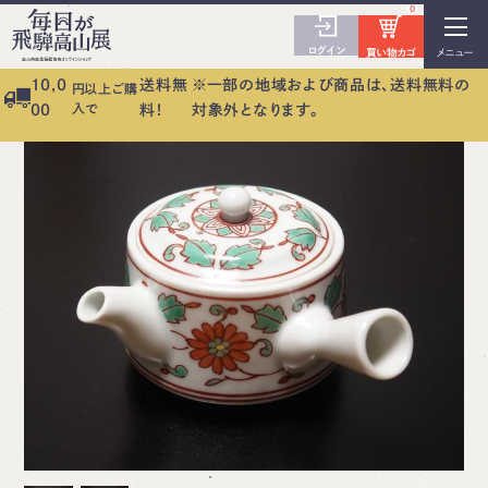
0
ログイン
買い物カゴ
メニュー
10,0
送料無
※一部の地域および商品は、送料無料の
円以上ご購
入で
00
料！
対象外となります。