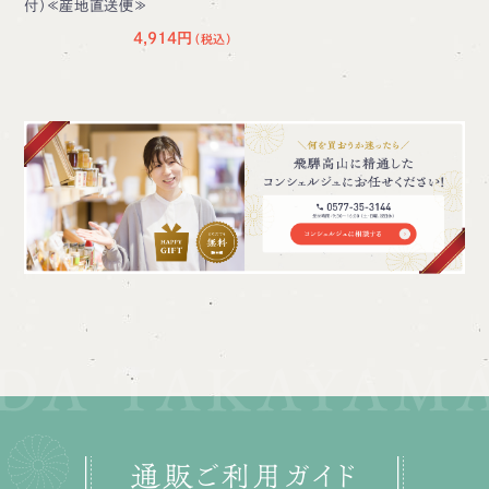
付）≪産地直送便≫
4,914円
通販ご利用ガイド