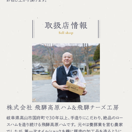
お召し上がり頂けます。
取扱店情報
Sell shop
株式会社 飛騨高原ハム＆飛騨チーズ工房
岐阜県高山市国府町で３０年以上、手造りにこだわり、絶品のロー
スハムを造り続ける飛騨高原ハムです。 元々は養豚業を営む農家
でしたが、第一次オイルショックを機に豚肉の加工品を造るように