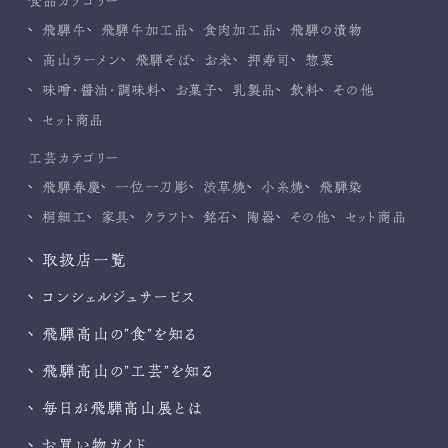
食品カテゴリー
飛騨牛
飛騨牛加工品
食肉加工品
飛騨の漬物
高山ラーメン
飛騨そば
お米
押寿司
惣菜
味噌・醤油・調味料
お菓子
乳製品
飲料
その他
セット商品
工芸カテゴリー
飛騨春慶
一位一刀彫
渋草焼
小糸焼
飛騨染
桐細工
家具
クラフト
銘石
陶器
その他
セット商品
取扱店一覧
コンシェルジュサービス
飛騨高山の”食”を知る
飛騨高山の”工芸”を知る
毎日が飛騨高山展とは
お買い物ガイド