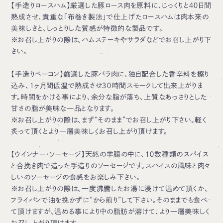
【手造りロースハム】厳選した豚ロース肉を原料に、じっくりと４０日間
熟成させ、貴重な「布巻き製法」で仕上げたロースハムは肉本来の
美味しさと、しっとりした質感が特徴的な製品です。
※お召し上がりの際は、ハムステーキやサラダなどでお召し上がり下
さい。
【手造りベーコン】厳選した豚バラ肉に、独自配合した香辛料を擦り
込み、１ヶ月間低温で熟成させ３０時間スモークして出来上がりま
す。時間をかける事により、余分な脂が落ち、上質なあっさりとした
甘さの脂が美味な一品となります。
※お召し上がりの際は、まず“そのまま”でお召し上がり下さい。軽く
炙って頂くとより一層美味しくお召し上がり頂けます。
【ウインナー・ソーセージ】天然の羊腸の中に、１０数種類のスパイス
と合挽き肉で造った手造りのソーセージです。スパイスの風味と肉々
しいのソーセージの食感をお楽しみ下さい。
※お召し上がりの際は、一度沸騰したお湯に浸けて温めて頂くか、
フライパンで油を挽かずに“から煎り”して下さい。そのままでも食べ
て頂けますが、温める事により中の脂肪が溶けて、より一層美味しく