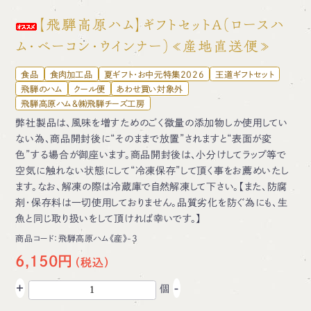
【飛騨高原ハム】ギフトセットA（ロースハ
ム・ベーコン・ウインナー）≪産地直送便≫
食品
食肉加工品
夏ギフト・お中元特集2026
王道ギフトセット
飛騨のハム
クール便
あわせ買い対象外
飛騨高原ハム＆㈱飛騨チーズ工房
弊社製品は、風味を増すためのごく微量の添加物しか使用してい
ない為、商品開封後に“そのままで放置”されますと“表面が変
色”する場合が御座います。商品開封後は、小分けしてラップ等で
空気に触れない状態にして“冷凍保存”して頂く事をお薦めいたし
ます。なお、解凍の際は冷蔵庫で自然解凍して下さい。【また、防腐
剤・保存料は一切使用しておりません。品質劣化を防ぐ為にも、生
魚と同じ取り扱いをして頂ければ幸いです。】
商品コード：
飛騨高原ハム《産》-3
6,150円
+
-
個